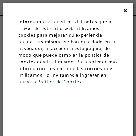
Andina
Cerrar
Informamos a nuestros visitantes que a
Modelos
través de este sitio web utilizamos
cookies para mejorar su experiencia
online. Las mismas se han guardado en su
Autoahorro
navegador, al acceder a esta página, de
modo que puede cambiar la política de
Solicitá tu Test Drive de Amarok
cookies desde el mismo. Para obtener más
Postventa
información respecto de las cookies que
utilizamos, lo invitamos a ingresar en
nuestra
Política de Cookies
.
Chapa y Pintura
Test Drive
Descubrí Andinavw
Introducí tus datos de contacto
Empresa