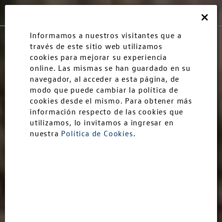
Andina
Cerrar
Informamos a nuestros visitantes que a
Modelos
través de este sitio web utilizamos
cookies para mejorar su experiencia
online. Las mismas se han guardado en su
Autoahorro
navegador, al acceder a esta página, de
modo que puede cambiar la política de
cookies desde el mismo. Para obtener más
Postventa
información respecto de las cookies que
utilizamos, lo invitamos a ingresar en
nuestra
Política de Cookies
.
Chapa y Pintura
Test Drive
Descubrí Andinavw
Empresa