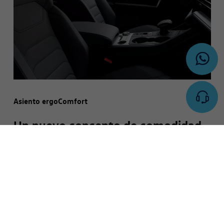
Asiento ergoComfort
Un nuevo concepto de comodidad
Los asientos delanteros ergoComfort, que cuentan con
regulación eléctrica de posiciónes y apoyo lumbar, van a
hacer que tu lugar en el mundo sea cualquiera mientras
estés manejando el Nuevo Touareg.