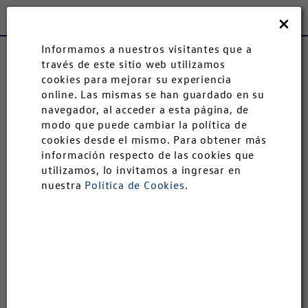
Andina
Cerrar
Informamos a nuestros visitantes que a
Modelos
través de este sitio web utilizamos
Autoahorro
cookies para mejorar su experiencia
online. Las mismas se han guardado en su
Autoahorro
navegador, al acceder a esta página, de
modo que puede cambiar la política de
Nivus
cookies desde el mismo. Para obtener más
Postventa
información respecto de las cookies que
utilizamos, lo invitamos a ingresar en
nuestra
Política de Cookies
.
Chapa y Pintura
Test Drive
Descubrí Andinavw
Empresa