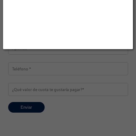
Información de plan de ahorro
Turnos Online
Contacto
Andina Automotores S.A.
Enviar